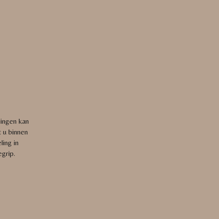
lingen kan
t u binnen
ing in
grip.