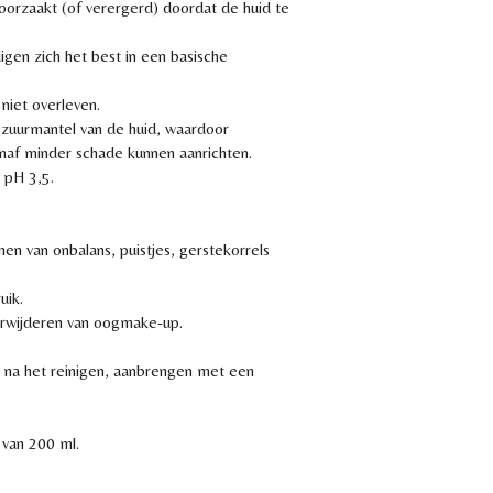
orzaakt (of verergerd) doordat de huid te
igen zich het best in een basische
niet overleven.
zuurmantel van de huid, waardoor
enaf minder schade kunnen aanrichten.
 pH 3,5.
en van onbalans, puistjes, gerstekorrels
uik.
verwijderen van oogmake-up.
s na het reinigen, aanbrengen met een
 van 200 ml.