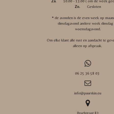
Za.
10.00 - 13.00 ( om de week geo
Zo.
Gesloten
* de avonden is de even week op maan
dinsdagavond andere week dinsdag
woensdagavond.
Om elke klant alle rust en aandacht te gev
alleen op afspraak.
06 25 36 58 03
info@puurskin.eu
IJsselstraat 83