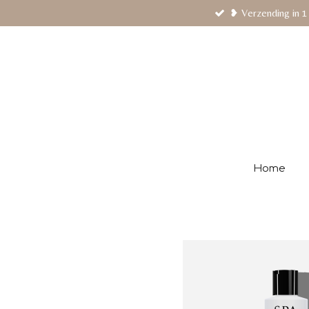
❥ Verzending in 1
Ga
direct
naar
de
hoofdinhoud
Home