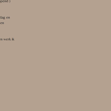
pend )
dag en
 en
en werk ik