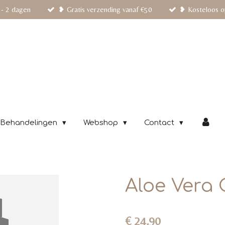
 - 2 dagen
❥ Gratis verzending vanaf €50
❥ Kosteloos o
Behandelingen
Webshop
Contact
Aloe Vera 
€ 24,90