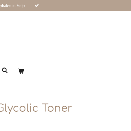
phalen in Velp
Glycolic Toner