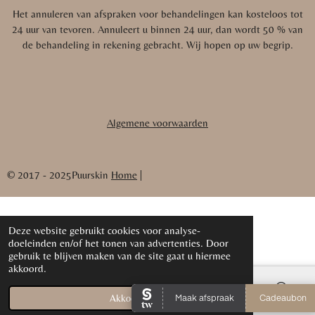
Het annuleren van afspraken voor behandelingen kan kosteloos tot
24 uur van tevoren. Annuleert u binnen 24 uur, dan wordt 50 % van
de behandeling in rekening gebracht.
Wij hopen op uw begrip.
Algemene voorwaarden
© 2017 - 2025Puurskin
Home
|
Deze website gebruikt cookies voor analyse-
doeleinden en/of het tonen van advertenties. Door
gebruik te blijven maken van de site gaat u hiermee
akkoord.
Akkoord
E-mailadres
Kaart
Instagram
WhatsApp