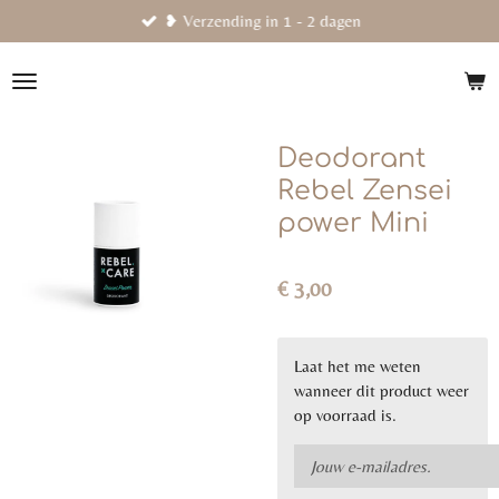
❥ Verzending in 1 - 2 dagen
Ga
direct
naar
de
hoofdinhoud
Deodorant
Rebel Zensei
power Mini
€ 3,00
Laat het me weten
wanneer dit product weer
op voorraad is.