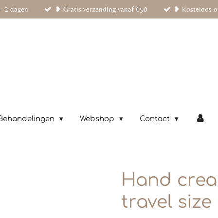
- 2 dagen
❥ Gratis verzending vanaf €50
❥ Kosteloos o
Behandelingen
Webshop
Contact
Hand crea
travel size