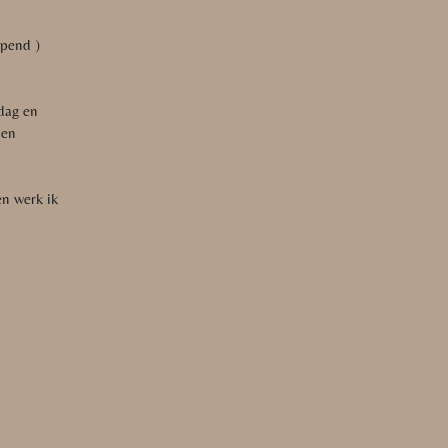
pend )
dag en
 en
en werk ik