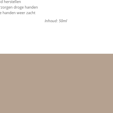
id herstellen
rzorgen droge handen
je handen weer zacht
Inhoud: 50ml