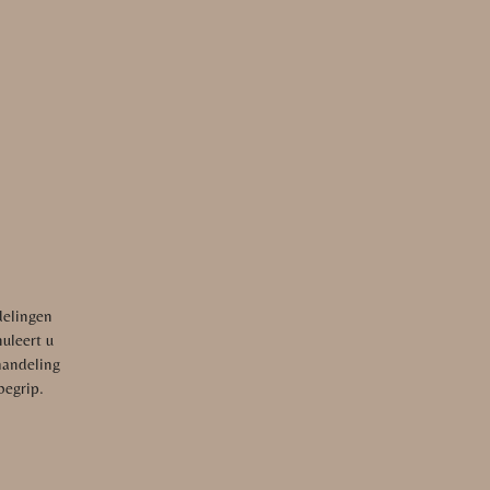
delingen
uleert u
handeling
begrip.