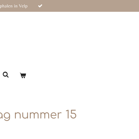
phalen in Velp
ag nummer 15