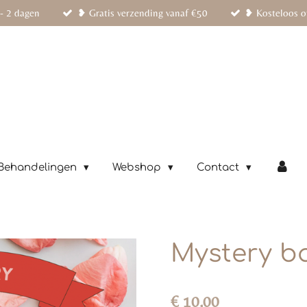
- 2 dagen
❥ Gratis verzending vanaf €50
❥ Kosteloos o
Behandelingen
Webshop
Contact
Mystery b
€ 10,00