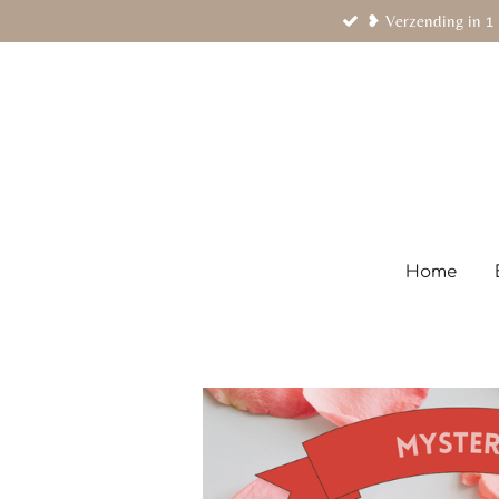
❥ Verzending in 1 
Ga
direct
naar
de
hoofdinhoud
Home