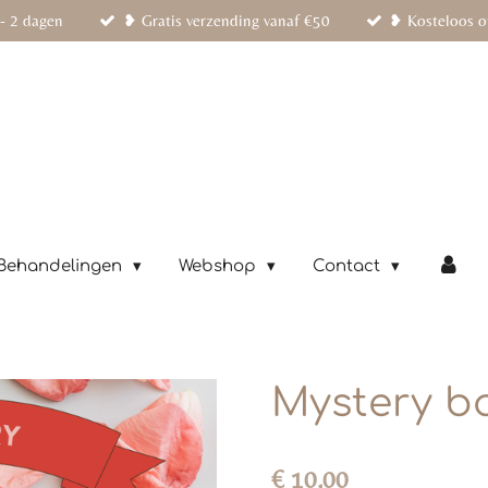
- 2 dagen
❥ Gratis verzending vanaf €50
❥ Kosteloos o
Behandelingen
Webshop
Contact
Mystery b
€ 10,00