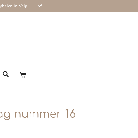
phalen in Velp
ag nummer 16