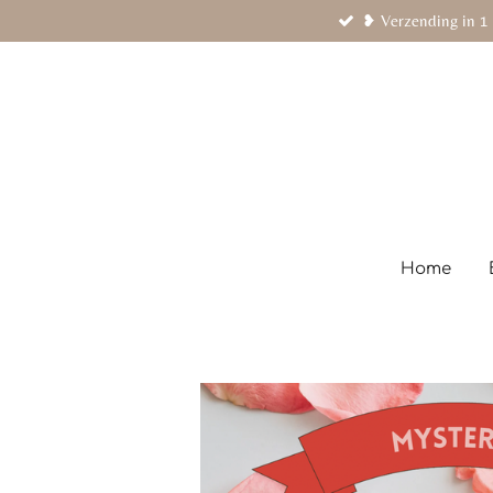
❥ Verzending in 1 
Ga
direct
naar
de
hoofdinhoud
Home