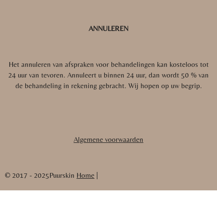
ANNULEREN
Het annuleren van afspraken voor behandelingen kan kosteloos tot
24 uur van tevoren. Annuleert u binnen 24 uur, dan wordt 50 % van
de behandeling in rekening gebracht.
Wij hopen op uw begrip.
Algemene voorwaarden
© 2017 - 2025Puurskin
Home
|