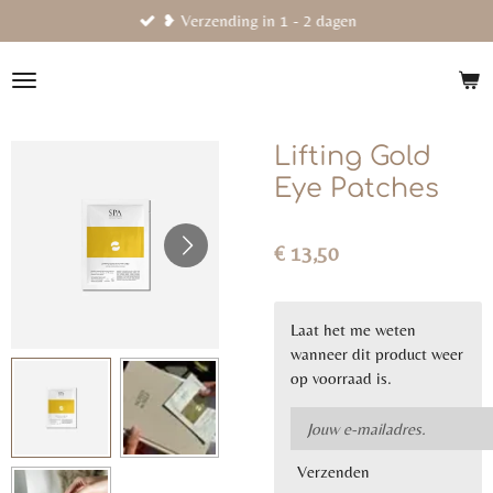
❥ Verzending in 1 - 2 dagen
Ga
direct
naar
de
hoofdinhoud
Lifting Gold
Eye Patches
€ 13,50
Laat het me weten
wanneer dit product weer
op voorraad is.
Verzenden