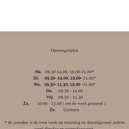
Openingstijden
Ma.
09.30-14.00, 19.00-21.00*
Di. 09.30- 14.00, 19.00-
21.00*
Wo. 09.30- 11.30, 19.00 -
21.00*
Do.
09.30 - 14.00
Vrij.
09.30 - 11.30
Za.
10.00 - 13.00 ( om de week geopend )
Zo.
Gesloten
* de avonden is de even week op maandag en dinsdagavond andere
week dinsdag en woensdagavond.