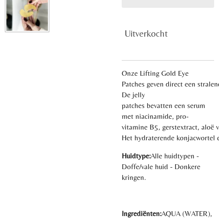
Uitverkocht
Onze
Lifting Gold Eye
Patches
geven
direct
een
strale
De jelly
patches
bevatten
een
serum
met niacinamide, pro-
vitamine
B5,
gerstextract
,
aloë
Het
hydraterende
konjacwortel
Huidtype:
Alle huidtypen -
Doffe/vale huid - Donkere
kringen.
Ingrediënten:
AQUA (WATER),