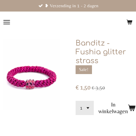
❥ Verzending in 1 - 2 dagen
Ga
direct
naar
de
hoofdinhoud
Banditz -
Fushia glitter
strass
Sale!
€ 1,50
€ 3,50
In
winkelwagen