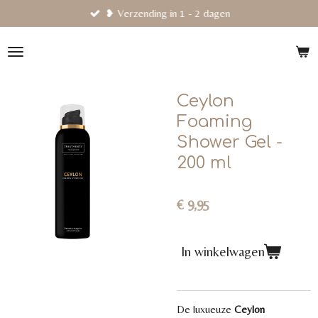
❥ Verzending in 1 - 2 dagen
Ga
direct
naar
de
hoofdinhoud
Ceylon
Foaming
Shower Gel -
200 ml
€ 9,95
In winkelwagen
De luxueuze
Ceylon