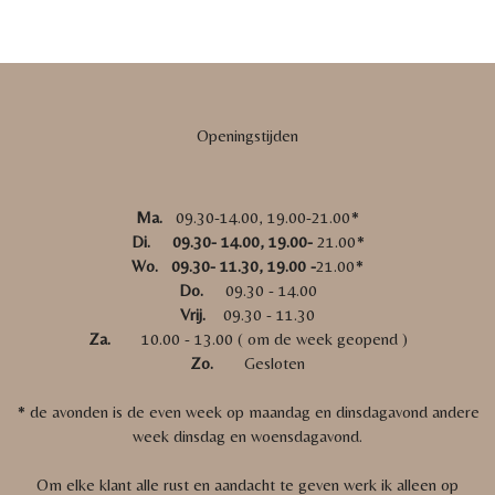
Openingstijden
Ma.
09.30-14.00, 19.00-21.00*
Di. 09.30- 14.00, 19.00-
21.00*
Wo. 09.30- 11.30, 19.00 -
21.00*
Do.
09.30 - 14.00
Vrij.
09.30 - 11.30
Za.
10.00 - 13.00 ( om de week geopend )
Zo.
Gesloten
* de avonden is de even week op maandag en dinsdagavond andere
week dinsdag en woensdagavond.
Om elke klant alle rust en aandacht te geven werk ik alleen op