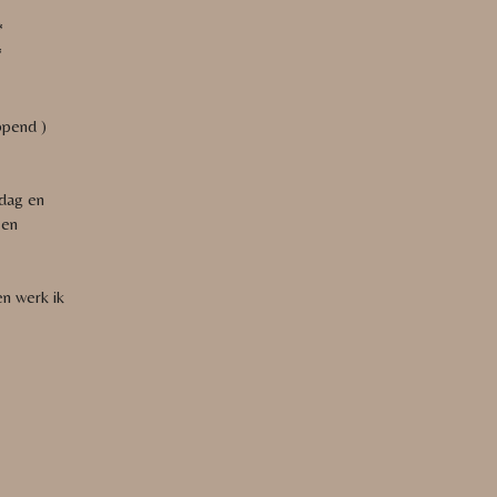
*
*
pend )
dag en
 en
en werk ik