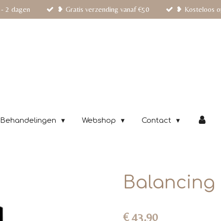
 - 2 dagen
❥ Gratis verzending vanaf €50
❥ Kosteloos o
Behandelingen
Webshop
Contact
Balancing
€ 43,90