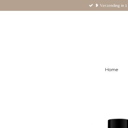
❥ Verzending in 1
Ga
direct
naar
de
hoofdinhoud
Home