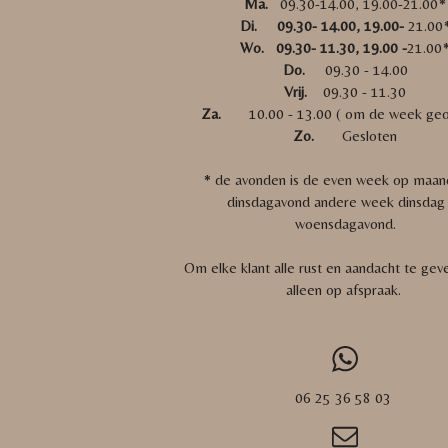
Ma.
09.30-14.00, 19.00-21.00*
Di. 09.30- 14.00, 19.00-
21.00
Wo. 09.30- 11.30, 19.00 -
21.00
Do.
09.30 - 14.00
Vrij.
09.30 - 11.30
Za.
10.00 - 13.00 ( om de week geo
Zo.
Gesloten
* de avonden is de even week op maan
dinsdagavond andere week dinsdag
woensdagavond.
Om elke klant alle rust en aandacht te gev
alleen op afspraak.
06 25 36 58 03