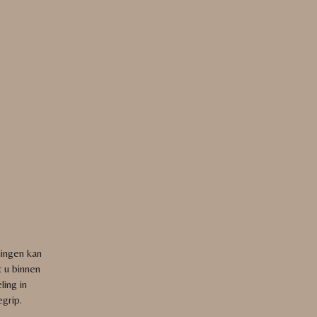
lingen kan
t u binnen
ing in
grip.