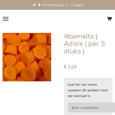
❥ Verzending in 1 - 2 dagen
Ga
direct
naar
de
hoofdinhoud
Waxmelts |
Adore ( per 5
stuks )
€ 2,50
Laat het me weten
wanneer dit product weer
op voorraad is.