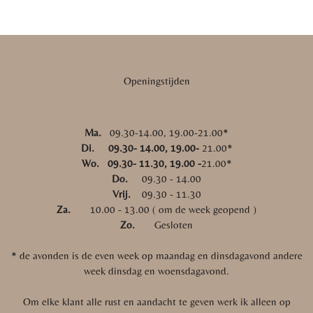
Openingstijden
Ma.
09.30-14.00, 19.00-21.00*
Di. 09.30- 14.00, 19.00-
21.00*
Wo. 09.30- 11.30, 19.00 -
21.00*
Do.
09.30 - 14.00
Vrij.
09.30 - 11.30
Za.
10.00 - 13.00 ( om de week geopend )
Zo.
Gesloten
* de avonden is de even week op maandag en dinsdagavond andere
week dinsdag en woensdagavond.
Om elke klant alle rust en aandacht te geven werk ik alleen op